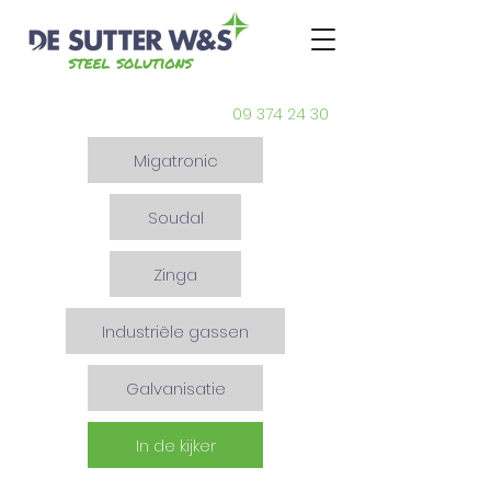
09 374 24 30
Migatronic
Soudal
Zinga
Industriële gassen
Galvanisatie
In de kijker