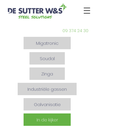
09 374 24 30
Migatronic
Soudal
Zinga
Industriële gassen
Galvanisatie
In de kijker