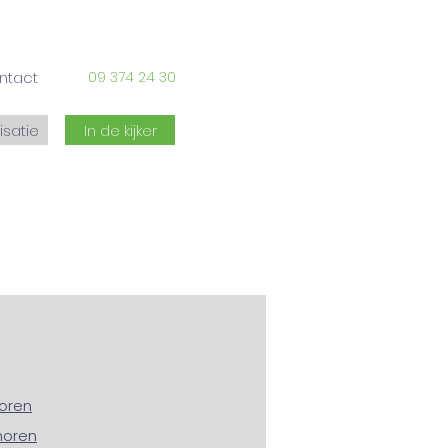
ntact
09 374 24 30
isatie
In de kijker
oren
horen