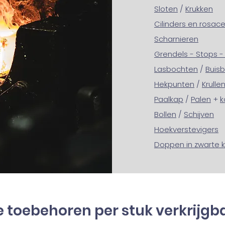
Sloten
/
Krukken
Cilinders en rosac
Scharnieren
Grendels - Stops 
Lasbochten
/
Buis
Hekpunten
/
Krulle
Paalk
ap
/
Palen
+
k
Bollen
/
Schijven
Hoekverstevigers
Doppen in zwarte k
e toebehoren per stuk verkrijgb