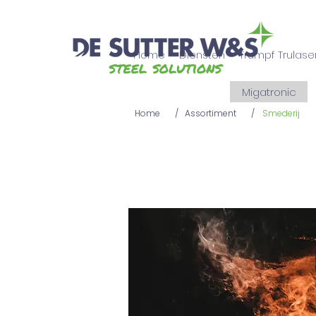
Home
Diensten
Trumpf Trulase
Migatronic
Home
/
Assortiment
/
Smederij