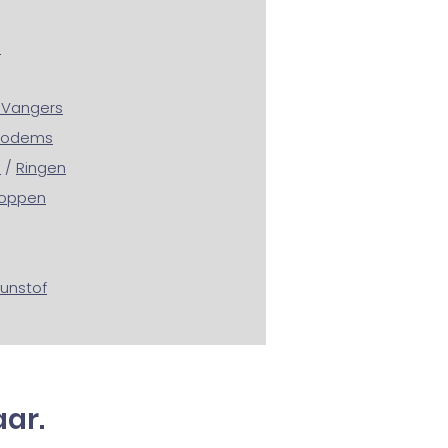
e
- Vangers
bodems
n
/
Ringen
oppen
unstof
aar.