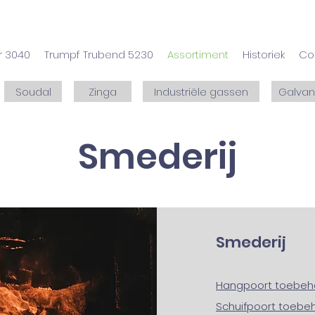
r 3040
Trumpf Trubend 5230
Assortiment
Historiek
Co
Soudal
Zinga
Industriële gassen
Galvan
Smederij
Smederij
Hangpoort toebeh
Schuifpoort toebe