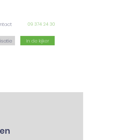
ntact
09 374 24 30
isatie
In de kijker
ten