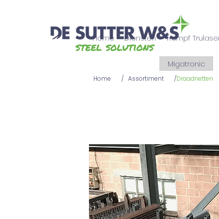
Home
Diensten
Trumpf Trulase
Migatronic
Home
/
Assortiment
/
Draadnetten