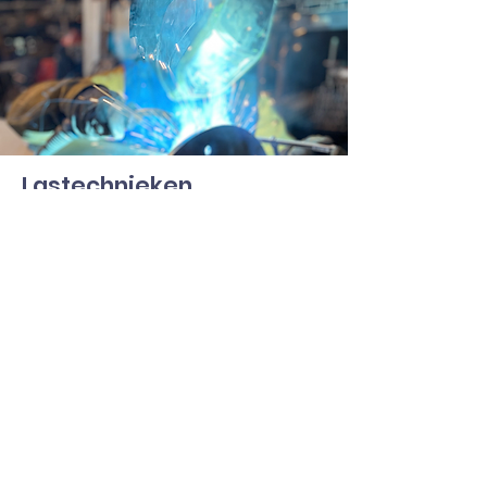
Lastechnieke
n
Lastoestellen
Lashelmen
Lastoortsen en laskabel
Lasgassen
Lasmagneten
Lasdraad en
las
electrodes
Toevoeg en
wolframelectrodes
MMA toebehoren / slijtdelen
MIG/MAG toebehoren / slijtdelen