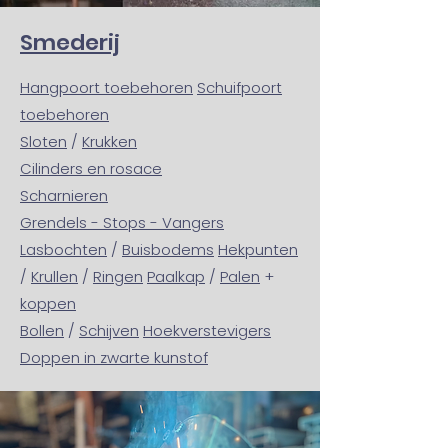
Smederij
Hangpoort toebehoren
Schuifpoort
toebehoren
Sloten
/
Krukken
Cilinders en rosace
Scharnieren
Grendels - Stops - Vangers
Lasbochten
/
Buisbodems
Hekpunten
/
Krullen
/
Ringen
Paalka
p
/
Palen
+
koppen
Bollen
/
Schijven
Hoekverstevigers
Doppen in zwarte kunstof