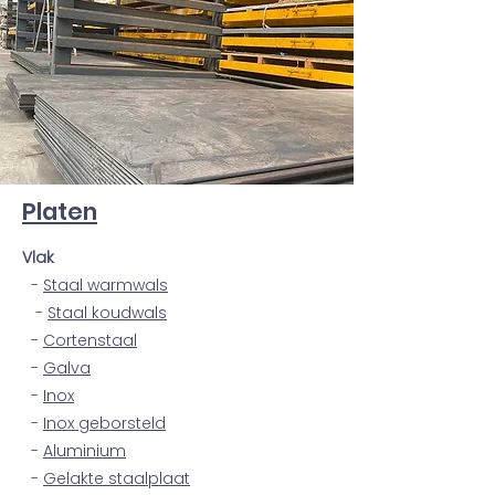
Platen
Vlak
-
Staal warmwals
-
Staal koudwals
-
Cortenstaal
-
Galva
-
Inox
-
Inox geborsteld
-
Aluminium
-
Gelakte staalplaat