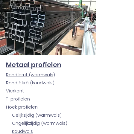
Metaal profielen
Rond brut (warmw
als)
Rond étiré (koudwals)
Vierkant
T-profielen
Hoek profielen
-
Gelijkzijdig (warmwals)
-
Ongelijkzijdig (warmwals)
-
Koudwals