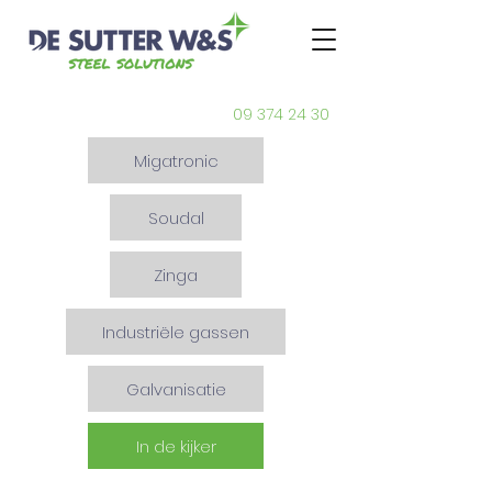
09 374 24 30
Migatronic
Soudal
Zinga
Industriële gassen
Galvanisatie
In de kijker