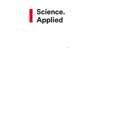
4 sensoren.
Deze lashelmen zijn te
bezichtigen
in onze toonzaal, andere
lashelms op bestelling
Testmogelijkheid en
technische uitleg
in ons lasatelier
Contacteer ons