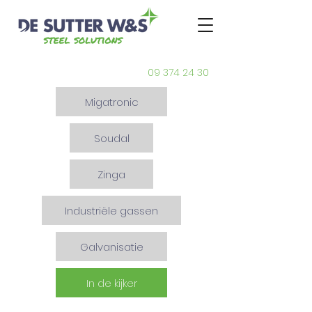
09 374 24 30
Migatronic
Soudal
Zinga
Industriële gassen
Galvanisatie
In de kijker
3M Speedglas 9100 Air flow