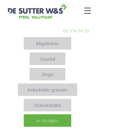
09 374 24 30
Migatronic
Soudal
Zinga
Industriële gassen
Galvanisatie
In de kijker